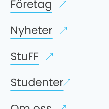
Företag
Årsmöte
Valmöte
Nyheter
StuFF
Studenter
Om oss