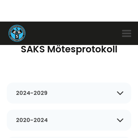
SAKS Mötesprotokoll
2024-2029
24/25
2020-2024
Årsmöte
Valmöte
25/26
20/21